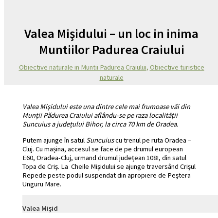
Valea Mişidului – un loc in inima
Muntiilor Padurea Craiului
Obiective naturale in Muntii Padurea Craiului
,
Obiective turistice
naturale
Valea Mişidului este una dintre cele mai frumoase văi din
Munții Pădurea Craiului aflându-se pe raza localității
Suncuius a județului Bihor, la circa 70 km de Oradea.
Putem ajunge în satul
Suncuius
cu trenul pe ruta Oradea –
Cluj. Cu mașina, accesul se face de pe drumul european
E60, Oradea-Cluj, urmand drumul județean 108I, din satul
Topa de Criş. La Cheile Mişidului se ajunge traversând Crişul
Repede peste podul suspendat din apropiere de Peştera
Unguru Mare.
Valea Mișid