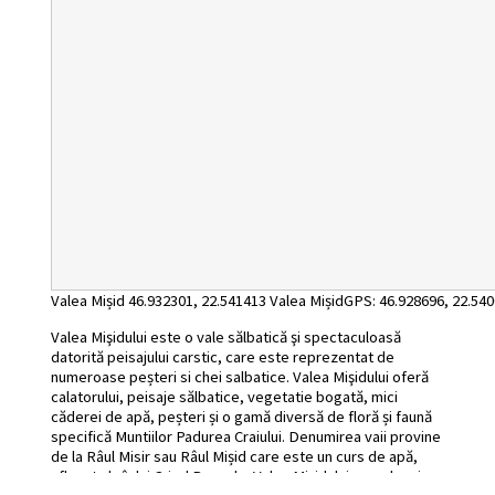
Valea Mișid
46.932301
,
22.541413
Valea MișidGPS: 46.928696, 22.5400
Valea Mişidului este o vale sălbatică şi spectaculoasă
datorită peisajului carstic, care este reprezentat de
numeroase peșteri si chei salbatice. Valea Mişidului oferă
calatorului, peisaje sălbatice, vegetatie bogată, mici
căderei de apă, peșteri și o gamă diversă de floră și faună
specifică Muntiilor Padurea Craiului. Denumirea vaii provine
de la Râul Misir sau Râul Mișid care este un curs de apă,
afluent al râului Crișul Repede. Valea Mişidului are o lungime