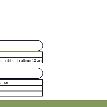
n Bihor în ultimii 10 ani
hor