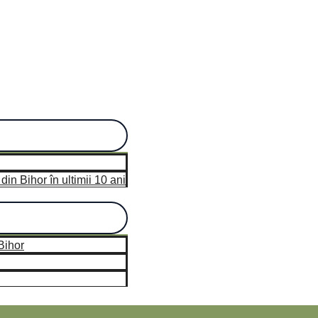
n Bihor în ultimii 10 ani
hor