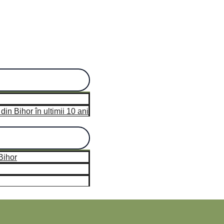
n Bihor în ultimii 10 ani
hor