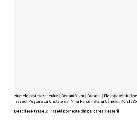
Numele pistei/traseului:
|
Distanţă:
km
|
Durata:
|
Elevaţie/Altitudine
Traseul Peştera cu Cristale din Mina Farcu - Stanu Cârnului:
46.8173
Descriere traseu:
Traseul porneşte din parcarea Peşterii
cu Cristale din Mina Farcu, comuna Roşia. Pe primul panou
pe lângă prezentarea traseului există şi o hartă stilizată a
traseului. Traseul marcat cu punct albastru are o lungime de
1,3 km porneşte cu un urcuş lejer pe păşunea comunală.