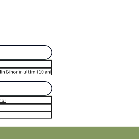
n Bihor în ultimii 10 ani
hor