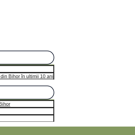
n Bihor în ultimii 10 ani
hor