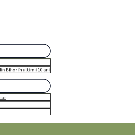
n Bihor în ultimii 10 ani
hor