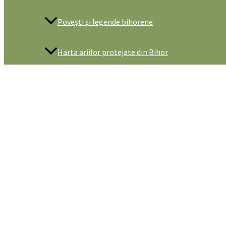
Povești și legende bihorene
Harta ariilor protejate din Bihor
De vizitat
Obiective turistice naturale
Obiective naturale in Parcul Natural Apuseni
Obiective naturale in Stâna de Vale