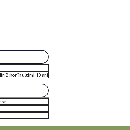
n Bihor în ultimii 10 ani
hor