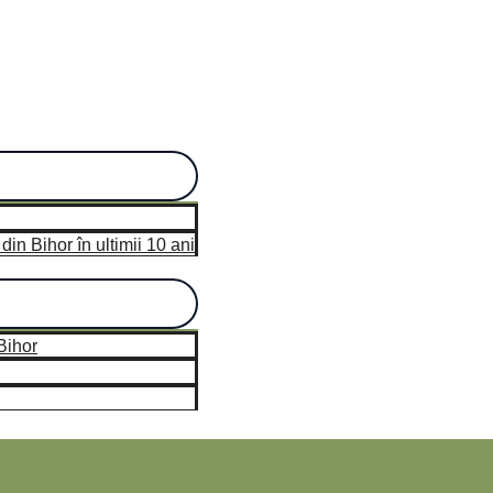
n Bihor în ultimii 10 ani
hor