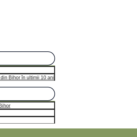
n Bihor în ultimii 10 ani
hor