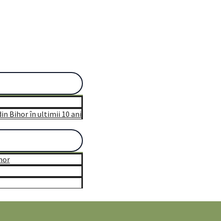
n Bihor în ultimii 10 ani
hor