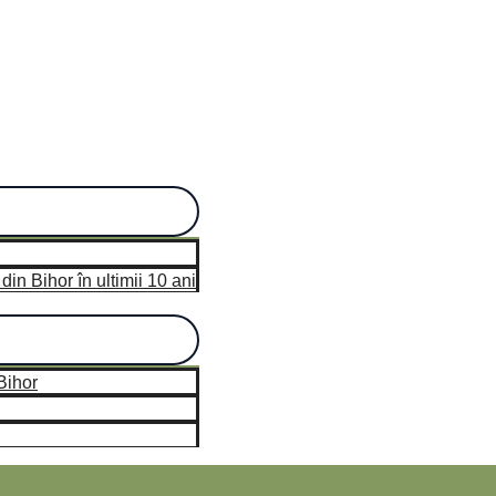
in Bihor în ultimii 10 ani
Bihor