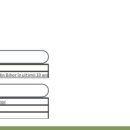
n Bihor în ultimii 10 ani
hor