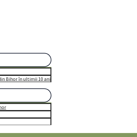
n Bihor în ultimii 10 ani
hor