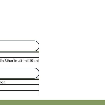
n Bihor în ultimii 10 ani
hor