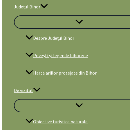
Județul Bihor
Despre Județul Bihor
Povești și legende bihorene
Harta ariilor protejate din Bihor
De vizitat
Obiective turistice naturale