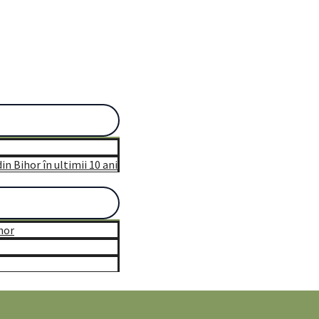
n Bihor în ultimii 10 ani
hor