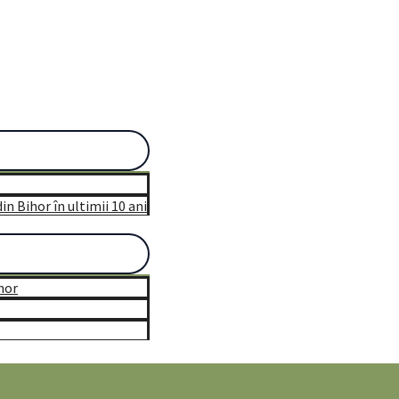
n Bihor în ultimii 10 ani
hor