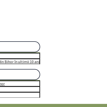
n Bihor în ultimii 10 ani
hor