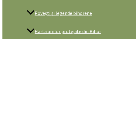
Povești și legende bihorene
Harta ariilor protejate din Bihor
De vizitat
Obiective turistice naturale
Obiective naturale in Parcul Natural Apuseni
Obiective naturale in Stâna de Vale