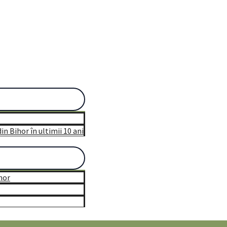
n Bihor în ultimii 10 ani
hor