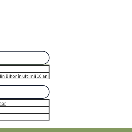
n Bihor în ultimii 10 ani
hor