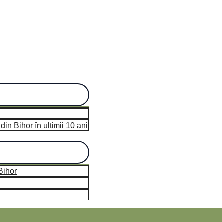
n Bihor în ultimii 10 ani
hor