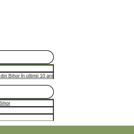
n Bihor în ultimii 10 ani
hor