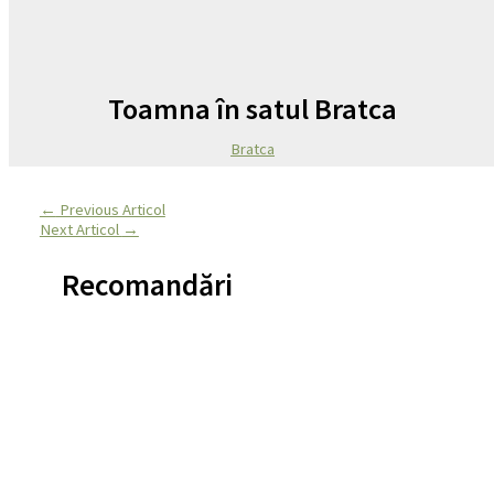
Toamna în satul Bratca
Bratca
←
Previous Articol
Next Articol
→
Recomandări