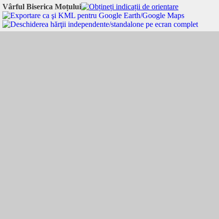
Vârful Biserica Moțului
Vârful Biserica Moțului:
46.589902
,
22.736539