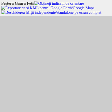
Peştera Gaura Fetii
Peştera Gaura Fetii:
46.533500
,
22.587290