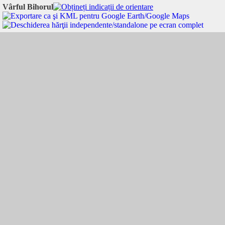
Vârful Bihorul
Vârful Bihorul:
46.441234
,
22.686698