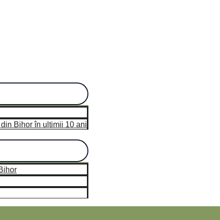
in Bihor în ultimii 10 ani
Bihor