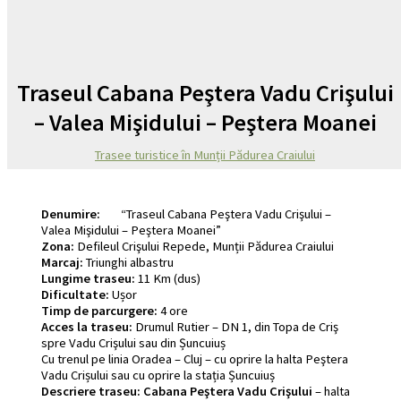
Traseul Cabana Peştera Vadu Crişului
– Valea Mişidului – Peştera Moanei
Trasee turistice în Munții Pădurea Craiului
Denumire:
“Traseul Cabana Peştera Vadu Crişului –
Valea Mişidului – Peştera Moanei”
Zona:
Defileul Crişului Repede, Munții Pădurea Craiului
Marcaj:
Triunghi albastru
Lungime traseu:
11 Km (dus)
Dificultate:
Ușor
Timp de parcurgere:
4 ore
Acces la traseu:
Drumul Rutier – DN 1, din Topa de Criş
spre Vadu Crişului sau din Șuncuiuș
Cu trenul pe linia Oradea – Cluj – cu oprire la halta Peştera
Vadu Crișului sau cu oprire la stația Șuncuiuș
Descriere traseu:
Cabana Peştera Vadu Crişului
– halta