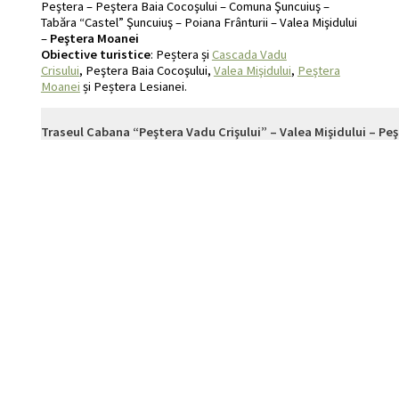
Peştera – Peştera Baia Cocoşului – Comuna Şuncuiuş –
Tabăra “Castel” Şuncuiuş – Poiana Frânturii – Valea Mişidului
–
Peştera Moanei
Obiective turistice
: Peștera și
Cascada Vadu
Crisului
, Peştera Baia Cocoşului,
Valea Mişidului
,
Peştera
Moanei
și Peștera Lesianei.
Traseul Cabana “Peştera Vadu Crişului” – Valea Mişidului – Pe