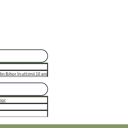
n Bihor în ultimii 10 ani
hor