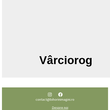
Vârciorog
contact@bihorinimagini.ro
Despre noi