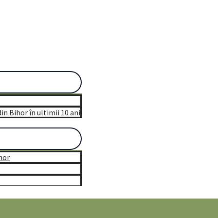
n Bihor în ultimii 10 ani
hor