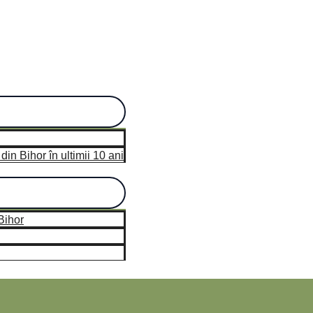
n Bihor în ultimii 10 ani
hor