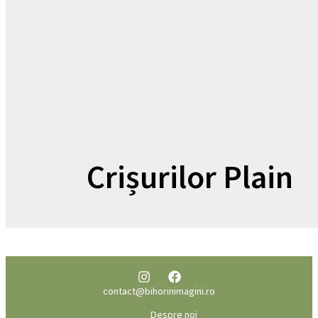
Crișurilor Plain
contact@bihorinimagini.ro
Despre noi