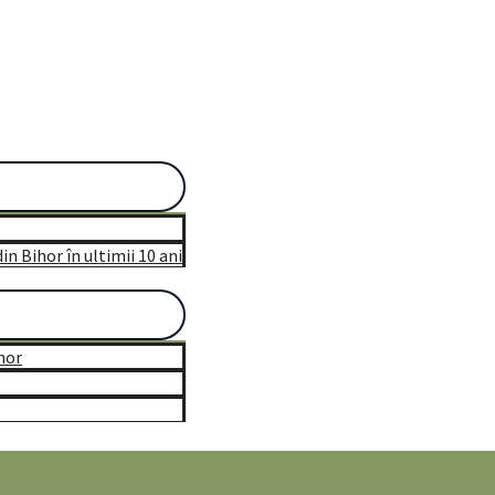
n Bihor în ultimii 10 ani
hor