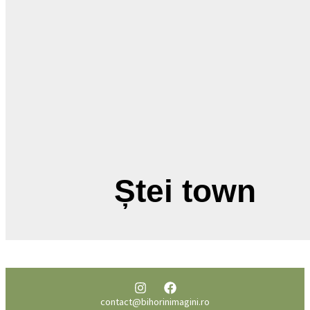
Ștei town
contact@bihorinimagini.ro
Despre noi