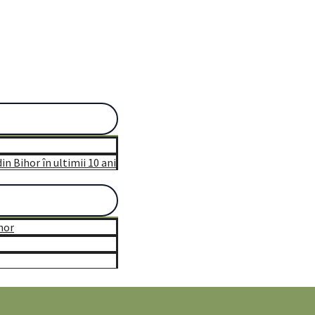
n Bihor în ultimii 10 ani
hor