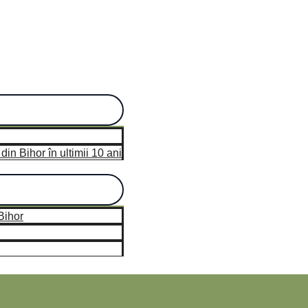
n Bihor în ultimii 10 ani
hor