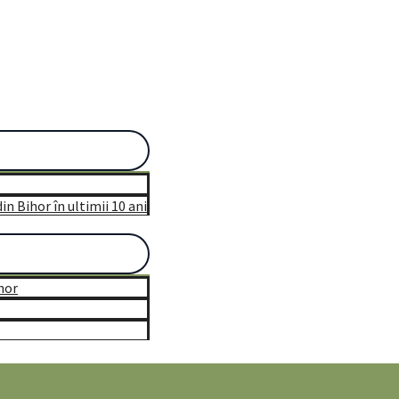
n Bihor în ultimii 10 ani
hor