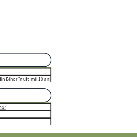
n Bihor în ultimii 10 ani
hor