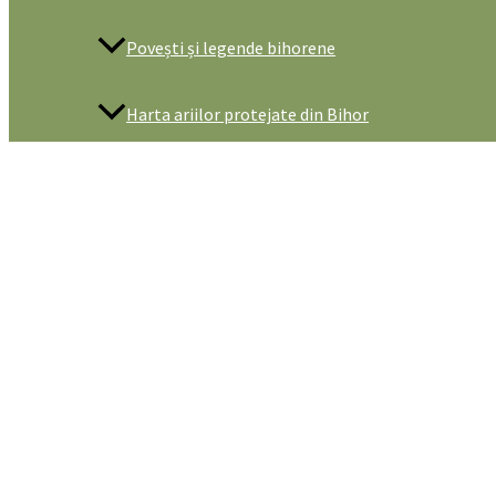
Povești și legende bihorene
Harta ariilor protejate din Bihor
De vizitat
Obiective turistice naturale
Obiective naturale in Parcul Natural Apuseni
Obiective naturale in Stâna de Vale