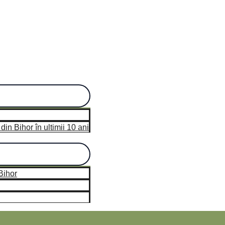
n Bihor în ultimii 10 ani
hor