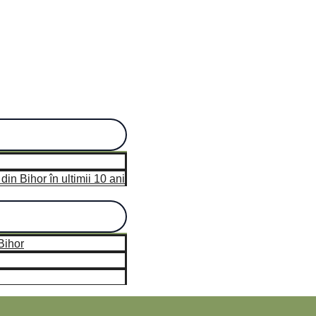
in Bihor în ultimii 10 ani
Bihor