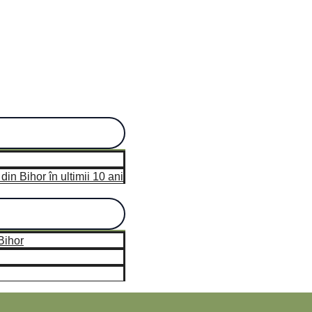
in Bihor în ultimii 10 ani
Bihor