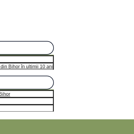
n Bihor în ultimii 10 ani
hor