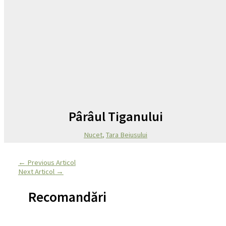
Pârâul Tiganului
Nucet
,
Tara Beiusului
←
Previous Articol
Next Articol
→
Recomandări