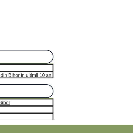
n Bihor în ultimii 10 ani
hor