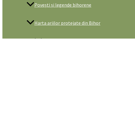
Povești și legende bihorene
Harta ariilor protejate din Bihor
De vizitat
Obiective turistice naturale
Obiective naturale in Parcul Natural Apuseni
Obiective naturale in Stâna de Vale
Obiective naturale in Muntii Padurea Craiului