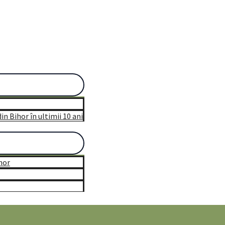
n Bihor în ultimii 10 ani
hor