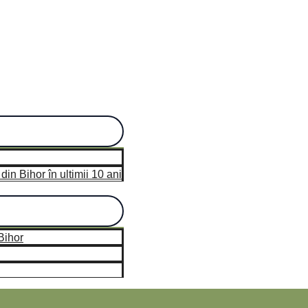
n Bihor în ultimii 10 ani
hor