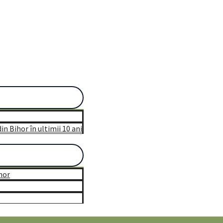
n Bihor în ultimii 10 ani
hor