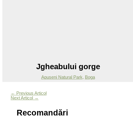
Jgheabului gorge
Apuseni Natural Park
,
Boga
←
Previous Articol
Next Articol
→
Recomandări